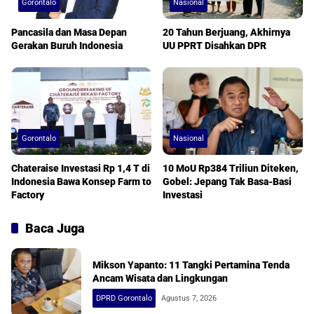
Gorontalo
Nasional
Pancasila dan Masa Depan
20 Tahun Berjuang, Akhirnya
Gerakan Buruh Indonesia
UU PPRT Disahkan DPR
Gorontalo
Nasional
Chateraise Investasi Rp 1,4 T di
10 MoU Rp384 Triliun Diteken,
Indonesia Bawa Konsep Farm to
Gobel: Jepang Tak Basa-Basi
Factory
Investasi
Baca Juga
Mikson Yapanto: 11 Tangki Pertamina Tenda
Ancam Wisata dan Lingkungan
DPRD Gorontalo
Agustus 7, 2026