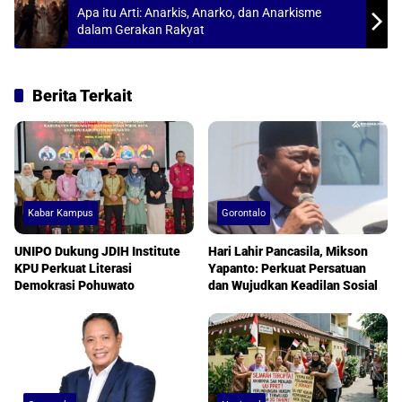
Apa itu Arti: Anarkis, Anarko, dan Anarkisme
p
o
dalam Gerakan Rakyat
p
k
Berita Terkait
Kabar Kampus
Gorontalo
UNIPO Dukung JDIH Institute
Hari Lahir Pancasila, Mikson
KPU Perkuat Literasi
Yapanto: Perkuat Persatuan
Demokrasi Pohuwato
dan Wujudkan Keadilan Sosial