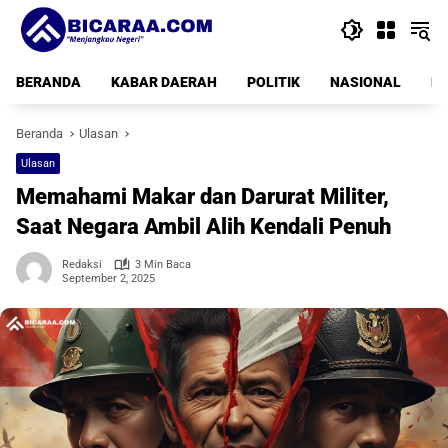
Langsung
ke
konten
BERANDA
KABAR DAERAH
POLITIK
NASIONAL
PE
Beranda
Ulasan
Ulasan
Memahami Makar dan Darurat Militer,
Saat Negara Ambil Alih Kendali Penuh
Redaksi
3 Min Baca
September 2, 2025