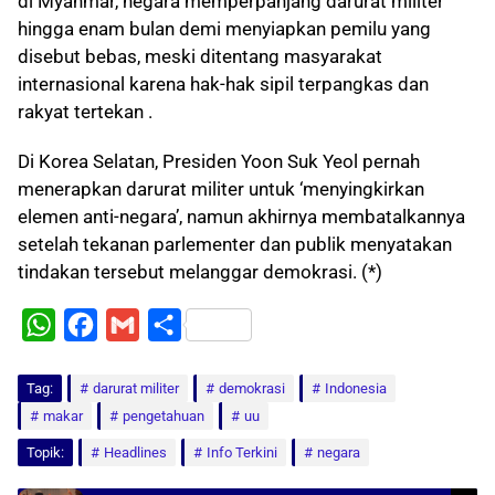
di Myanmar, negara memperpanjang darurat militer
hingga enam bulan demi menyiapkan pemilu yang
disebut bebas, meski ditentang masyarakat
internasional karena hak-hak sipil terpangkas dan
rakyat tertekan .
Di Korea Selatan, Presiden Yoon Suk Yeol pernah
menerapkan darurat militer untuk ‘menyingkirkan
elemen anti-negara’, namun akhirnya membatalkannya
setelah tekanan parlementer dan publik menyatakan
tindakan tersebut melanggar demokrasi. (*)
W
F
G
S
h
a
m
h
Tag:
a
darurat militer
c
a
a
demokrasi
Indonesia
makar
pengetahuan
uu
t
e
i
r
Topik:
Headlines
Info Terkini
negara
s
b
l
e
A
o