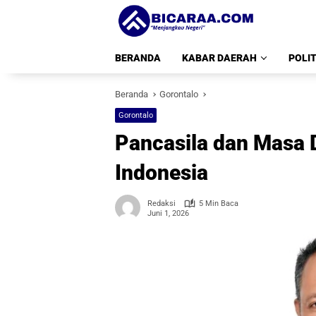
Langsung
ke
konten
BERANDA
KABAR DAERAH
POLIT
Beranda
Gorontalo
Gorontalo
Pancasila dan Masa 
Indonesia
Redaksi
5 Min Baca
Juni 1, 2026