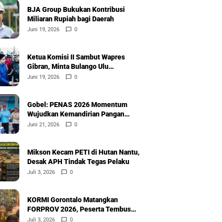
BJA Group Bukukan Kontribusi
Miliaran Rupiah bagi Daerah
Juni 19, 2026
0
Ketua Komisi II Sambut Wapres
Gibran, Minta Bulango Ulu
Diprioritaskan
Juni 19, 2026
0
Gobel: PENAS 2026 Momentum
Wujudkan Kemandirian Pangan
Nasional
Juni 21, 2026
0
Mikson Kecam PETI di Hutan Nantu,
Desak APH Tindak Tegas Pelaku
Juli 3, 2026
0
KORMI Gorontalo Matangkan
FORPROV 2026, Peserta Tembus
600
Juli 3, 2026
0