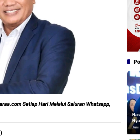
Po
caraa.com Setiap Hari Melalui Saluran Whatsapp,
Nas
Nya
Juni 
i)