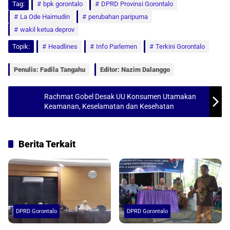
Tag:
a
bpk gorontalo
c
a
a
DPRD Provinsi Gorontalo
La Ode Haimudin
perubahan paripurna
t
e
i
r
wakil ketua deprov
s
b
l
e
Topik:
Headlines
Info Parlemen
Terkini Gorontalo
A
o
p
o
Penulis: Fadila Tangahu
Editor: Nazim Dalanggo
p
k
Rachmat Gobel Desak UU Konsumen Utamakan
Keamanan, Keselamatan dan Kesehatan
Berita Terkait
DPRD Gorontalo
DPRD Gorontalo