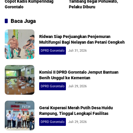
Copot Kadis Kumperindag
Tambang Ilegal Pohuwato,
Gorontalo
Pelaku Diburu
Baca Juga
Ridwan Siap Perjuangkan Penjemuran
Multifungsi Bagi Nelayan dan Petani Cengkeh
DPRD Gorontalo
Juli 31, 2026
Komisi II DPRD Gorontalo Jemput Bantuan
Benih Unggul ke Kementan
DPRD Gorontalo
Juli 29, 2026
Gerai Koperasi Merah Putih Desa Huidu
Rampung, Tinggal Lengkapi Fasilitas
DPRD Gorontalo
Juli 29, 2026