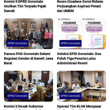
Komisi II DPRD Gorontalo
Reses Cisadane Gorut Ridwan
Usulkan Tim Terpadu Pajak
Perjuangkan Aspirasi Petani
Daerah
dan UMKM
DPRD Gorontalo
DPRD Gorontalo
Pansus PUG Gorontalo Dalami
Seleksi KPID Gorontalo: Dua
Regulasi Gender di Kanwil Jawa
Puluh Tiga Peserta Lulus
Barat
Administrasi Resmi
DPRD Gorontalo
DPRD Gorontalo
Komisi II Desak Gubernur
Operasi Tim KLHK Menyasar