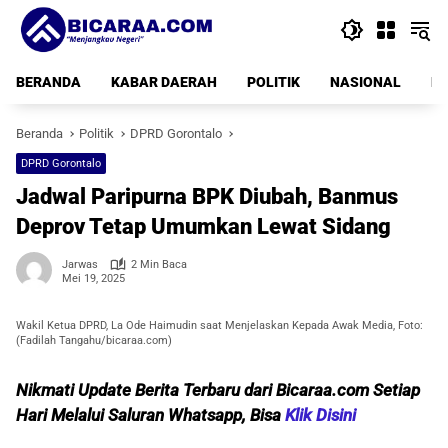
Langsung
ke
konten
BERANDA
KABAR DAERAH
POLITIK
NASIONAL
PE
Beranda
Politik
DPRD Gorontalo
DPRD Gorontalo
Jadwal Paripurna BPK Diubah, Banmus
Deprov Tetap Umumkan Lewat Sidang
Jarwas
2 Min Baca
Mei 19, 2025
Wakil Ketua DPRD, La Ode Haimudin saat Menjelaskan Kepada Awak Media, Foto:
(Fadilah Tangahu/bicaraa.com)
Nikmati Update Berita Terbaru dari Bicaraa.com Setiap
Hari Melalui Saluran Whatsapp, Bisa
Klik Disini