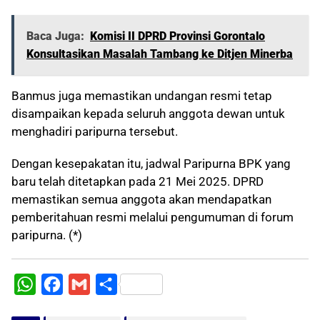
Baca Juga:
Komisi II DPRD Provinsi Gorontalo
Konsultasikan Masalah Tambang ke Ditjen Minerba
Banmus juga memastikan undangan resmi tetap
disampaikan kepada seluruh anggota dewan untuk
menghadiri paripurna tersebut.
Dengan kesepakatan itu, jadwal Paripurna BPK yang
baru telah ditetapkan pada 21 Mei 2025. DPRD
memastikan semua anggota akan mendapatkan
pemberitahuan resmi melalui pengumuman di forum
paripurna. (*)
W
F
G
S
h
a
m
h