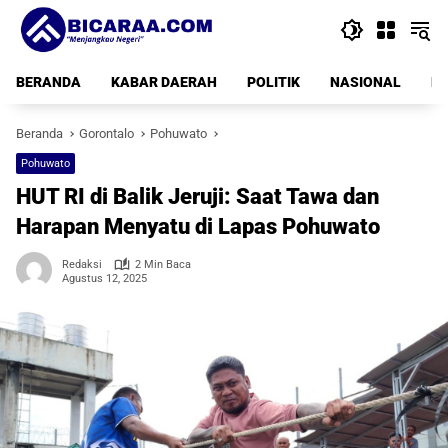
Langsung
ke
konten
BERANDA
KABAR DAERAH
POLITIK
NASIONAL
PE
Beranda
Gorontalo
Pohuwato
Pohuwato
HUT RI di Balik Jeruji: Saat Tawa dan
Harapan Menyatu di Lapas Pohuwato
Redaksi
2 Min Baca
Agustus 12, 2025