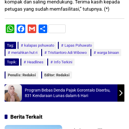
kompak dan saling mendukung. Terima kasih kepada
petugas yang sudah memfasilitasi,” tutupnya. (*)
W
F
G
S
h
a
m
h
Tag:
a
kalapas pohuwato
c
a
a
Lapas Pohuwato
meriahkan hut ri
Tristiantoro Adi Wibowo
warga binaan
t
e
i
r
Topik:
Headlines
Info Terkini
s
b
l
e
A
o
Penulis: Redaksi
Editor: Redaksi
p
o
p
k
Program Bebas Denda Pajak Gorontalo Diserbu,
831 Kendaraan Lunas dalam 6 Hari
Berita Terkait
Ekonomi