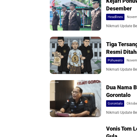
Kejari Pohu
Desember
Headlines
Novem
Nikmati Update Ber
Tiga Tersan
Resmi Ditah
Pohuwato
Novemb
Nikmati Update Ber
Dua Nama Ba
Gorontalo
Gorontalo
Oktobe
Nikmati Update Ber
Vonis Tom L
Gula