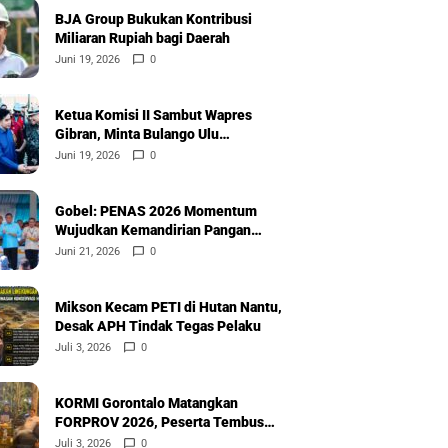
BJA Group Bukukan Kontribusi
Miliaran Rupiah bagi Daerah
Juni 19, 2026
0
Ketua Komisi II Sambut Wapres
Gibran, Minta Bulango Ulu
Diprioritaskan
Juni 19, 2026
0
Gobel: PENAS 2026 Momentum
Wujudkan Kemandirian Pangan
Nasional
Juni 21, 2026
0
Mikson Kecam PETI di Hutan Nantu,
Desak APH Tindak Tegas Pelaku
Juli 3, 2026
0
KORMI Gorontalo Matangkan
FORPROV 2026, Peserta Tembus
600
Juli 3, 2026
0