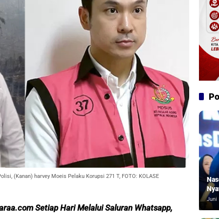
Po
olisi, (Kanan) harvey Moeis Pelaku Korupsi 271 T, FOTO: KOLASE
Nas
Nya
Juni 
caraa.com Setiap Hari Melalui Saluran Whatsapp,