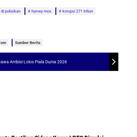
 di polisikan
harvey mos
korupsi 271 triliun
.com
Sumber Berita
, Bawa Ambisi Lolos Piala Dunia 2026