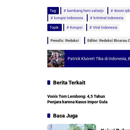
h
a
m
h
Tag:
a
bambang hero saharjo
c
a
a
dosen ipb
korupsi indonesia
kriminal indonesia
t
e
i
r
Topik:
Korupsi
Viral Indonesia
s
b
l
e
A
o
Penulis: Redaksi
Editor: Redaksi Bicaraa
p
o
p
k
Patrick Kluivert Tiba di Indonesia
Berita Terkait
Nasional
Vonis Tom Lembong: 4,5 Tahun
Penjara karena Kasus Impor Gula
Baca Juga