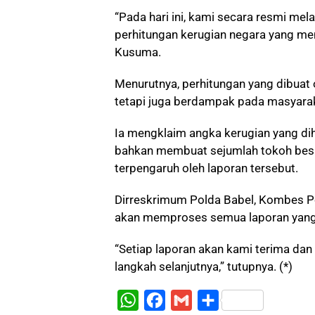
“Pada hari ini, kami secara resmi me
perhitungan kerugian negara yang me
Kusuma.
Menurutnya, perhitungan yang dibuat
tetapi juga berdampak pada masyarak
Ia mengklaim angka kerugian yang di
bahkan membuat sejumlah tokoh besa
terpengaruh oleh laporan tersebut.
Dirreskrimum Polda Babel, Kombes P
akan memproses semua laporan yang 
“Setiap laporan akan kami terima dan 
langkah selanjutnya,” tutupnya. (*)
W
F
G
S