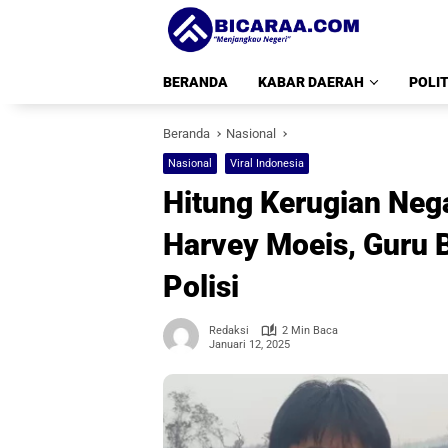
Langsung
ke
konten
BERANDA
KABAR DAERAH
POLIT
Beranda
Nasional
Nasional
Viral Indonesia
Hitung Kerugian Nega
Harvey Moeis, Guru B
Polisi
Redaksi
2 Min Baca
Januari 12, 2025