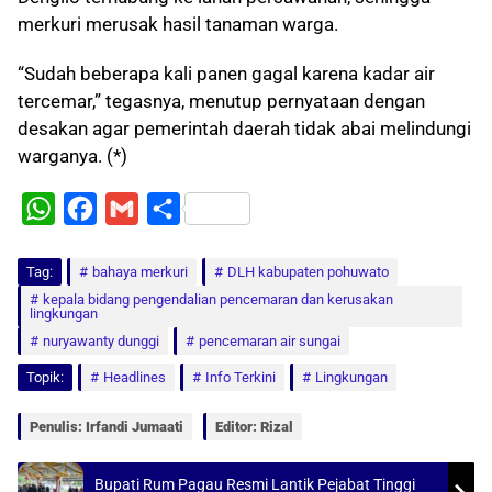
merkuri merusak hasil tanaman warga.
“Sudah beberapa kali panen gagal karena kadar air
tercemar,” tegasnya, menutup pernyataan dengan
desakan agar pemerintah daerah tidak abai melindungi
warganya. (*)
W
F
G
S
h
a
m
h
Tag:
a
bahaya merkuri
c
a
a
DLH kabupaten pohuwato
kepala bidang pengendalian pencemaran dan kerusakan
t
e
i
r
lingkungan
s
b
l
e
nuryawanty dunggi
pencemaran air sungai
A
o
Topik:
Headlines
Info Terkini
Lingkungan
p
o
Penulis: Irfandi Jumaati
Editor: Rizal
p
k
Bupati Rum Pagau Resmi Lantik Pejabat Tinggi