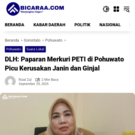
Langsung
ke
konten
BERANDA
KABAR DAERAH
POLITIK
NASIONAL
PE
Beranda
Gorontalo
Pohuwato
Pohuwato
Suara Lokal
DLH: Paparan Merkuri PETI di Pohuwato
Picu Kerusakan Janin dan Ginjal
Rizal Zul
2 Min Baca
September 29, 2025