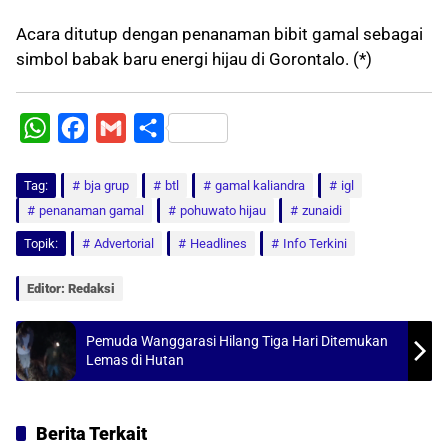
Acara ditutup dengan penanaman bibit gamal sebagai
simbol babak baru energi hijau di Gorontalo. (*)
W
F
G
S
h
a
m
h
Tag:
a
bja grup
c
a
a
btl
gamal kaliandra
igl
penanaman gamal
pohuwato hijau
zunaidi
t
e
i
r
Topik:
Advertorial
Headlines
Info Terkini
s
b
l
e
A
o
Editor: Redaksi
p
o
p
k
Pemuda Wanggarasi Hilang Tiga Hari Ditemukan
Lemas di Hutan
Berita Terkait