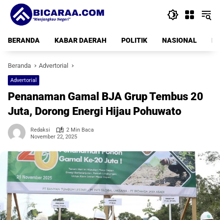
Langsung
ke
konten
BERANDA
KABAR DAERAH
POLITIK
NASIONAL
PE
Beranda
Advertorial
Advertorial
Penanaman Gamal BJA Grup Tembus 20
Juta, Dorong Energi Hijau Pohuwato
Redaksi
2 Min Baca
November 22, 2025