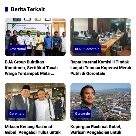
Berita Terkait
Advertorial
DPRD Gorontalo
BJA Group Buktikan
Rapat Internal Komisi II Tindak
Komitmen, Sertifikat Tanah
Lanjuti Temuan Koperasi Merah
Warga Terdampak Mulai
Putih di Gorontalo
Diserahkan
Gorontalo
Gorontalo
Mikson Kenang Rachmat
Kepergian Rachmat Gobel,
Gobel, Pengabdi Tulus untuk
Warisan Pengabdian untuk