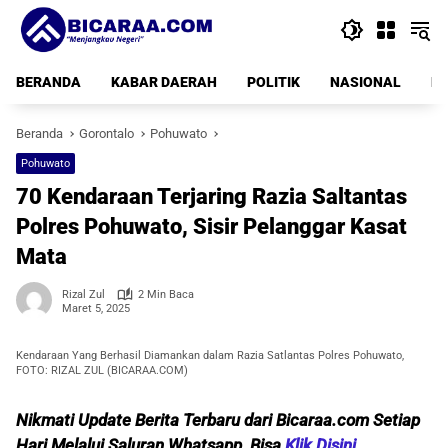
Langsung
ke
konten
BERANDA
KABAR DAERAH
POLITIK
NASIONAL
PE
Beranda
Gorontalo
Pohuwato
Pohuwato
70 Kendaraan Terjaring Razia Saltantas
Polres Pohuwato, Sisir Pelanggar Kasat
Mata
Rizal Zul
2 Min Baca
Maret 5, 2025
Kendaraan Yang Berhasil Diamankan dalam Razia Satlantas Polres Pohuwato,
FOTO: RIZAL ZUL (BICARAA.COM)
Nikmati Update Berita Terbaru dari Bicaraa.com Setiap
Hari Melalui Saluran Whatsapp, Bisa
Klik Disini