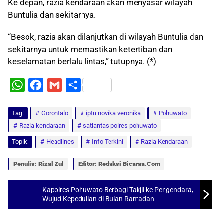
Ke depan, razia kendaraan akan menyasar wilayah
Buntulia dan sekitarnya.
“Besok, razia akan dilanjutkan di wilayah Buntulia dan
sekitarnya untuk memastikan ketertiban dan
keselamatan berlalu lintas,” tutupnya. (*)
W
F
G
S
h
a
m
h
Tag:
a
Gorontalo
c
a
a
iptu novika veronika
Pohuwato
Razia kendaraan
satlantas polres pohuwato
t
e
i
r
Topik:
Headlines
Info Terkini
Razia Kendaraan
s
b
l
e
A
o
Penulis: Rizal Zul
Editor: Redaksi Bicaraa.com
p
o
p
k
Kapolres Pohuwato Berbagi Takjil ke Pengendara,
Wujud Kepedulian di Bulan Ramadan