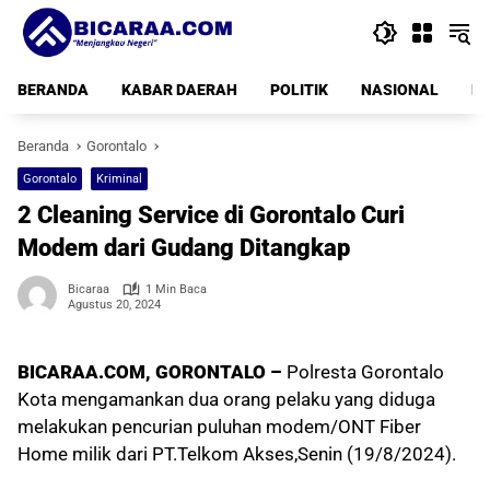
Langsung
ke
konten
BERANDA
KABAR DAERAH
POLITIK
NASIONAL
PE
Beranda
Gorontalo
Gorontalo
Kriminal
2 Cleaning Service di Gorontalo Curi
Modem dari Gudang Ditangkap
Bicaraa
1 Min Baca
Agustus 20, 2024
BICARAA.COM,
GORONTALO –
Polresta Gorontalo
Kota mengamankan dua orang pelaku yang diduga
melakukan pencurian puluhan modem/ONT Fiber
Home milik dari PT.Telkom Akses,Senin (19/8/2024).