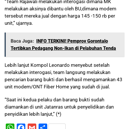
“Team Rajawali melakukan interogasi dimana MK
melakukan aksinya dibantu oleh BU,dimana modem
tersebut mereka jual dengan harga 145 -150 rb per
unit,” ujarnya.
Baca Juga:
INFO TERKINI! Pemprov Gorontalo
Tertibkan Pedagang Non-Ikan di Pelabuhan Tenda
Lebih lanjut Kompol Leonardo menyebut setelah
melakukan interogasi, team langsung melakukan
pencarian barang bukti dan berhasil mengamankan 43
unit modem/ONT Fiber Home yang sudah di jual.
“Saat ini kedua pelaku dan barang bukti sudah
diamankan di unit Jatanras untuk penyelidikan dan
penyidikan lebih lanjut,” (*)
W
F
G
S