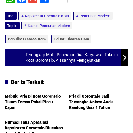
h
a
m
h
Tag:
a
Kapolresta Gorontalo Kota
c
a
a
Pencurian Modem
t
e
i
r
Topik:
Kasus Pencurian Modem
s
b
l
e
Penulis: Bicaraa.com
Editor: Bicaraa.com
A
o
p
o
Terungkap Motif Pencurian Dua Karyawan Toko di
Kota Gorontalo, Alasannya Mengejutkan
p
k
Berita Terkait
Gorontalo
Gorontalo
Mabuk, Pria Di Kota Gorontalo
Pria di Gorontalo Jadi
Tikam Teman Pakai Pisau
Tersangka Aniaya Anak
Dapur
Kandung Usia 4 Tahun
Gorontalo
Nurhadi Taha Apresiasi
Kapolresta Gorontalo Blusukan