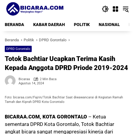
Langsung
ke
konten
BERANDA
KABAR DAERAH
POLITIK
NASIONAL
PE
Beranda
Politik
DPRD Gorontalo
DPRD Gorontalo
Totok Bachtiar Ucapkan Terima Kasih
Kepada Anggota DPRD Priode 2019-2024
Bicaraa
2 Min Baca
Agustus 14, 2024
Foto: bicaraa.com/Fajrin/Totok Bachtiar Saat diwawancarai di Kegiatan Ramah
Tamah dan Kiprah DPRD Kota Gorontalo
BICARAA.COM, KOTA GORONTALO
– Ketua
sementara DPRD Kota Gorontalo, Totok Bachtiar
angkat bicara sangat mengapresiasi kinerja dari