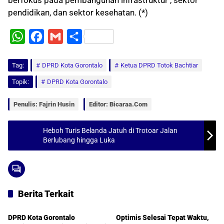
berfokus pada pembangunan infrastruktur , sektor
pendidikan, dan sektor kesehatan. (*)
W
F
G
S
h
a
m
h
Tag:
a
DPRD Kota Gorontalo
c
a
a
Ketua DPRD Totok Bachtiar
t
e
i
r
Topik:
DPRD Kota Gorontalo
s
b
l
e
Penulis: Fajrin Husin
Editor: Bicaraa.com
A
o
p
o
Heboh Turis Belanda Jatuh di Trotoar Jalan
Berlubang hingga Luka
p
k
Berita Terkait
DPRD Gorontalo
DPRD Gorontalo
DPRD Kota Gorontalo
Optimis Selesai Tepat Waktu,