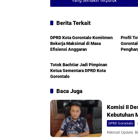
Yang Semakin Terpuruk
p
k
Berita Terkait
DPRD Gorontalo
DPRD Go
DPRD Kota Gorontalo Komitmen
Profil T
Bekerja Maksimal di Masa
Goronta
Efisiensi Anggaran
Penghar
Politik
Wiwerda
Totok Bachtiar Jadi Pimpinan
Ketua Sementara DPRD Kota
Gorontalo
Baca Juga
Komisi II 
Kebutuhan 
DPRD Gorontalo
Nikmati Update Ber