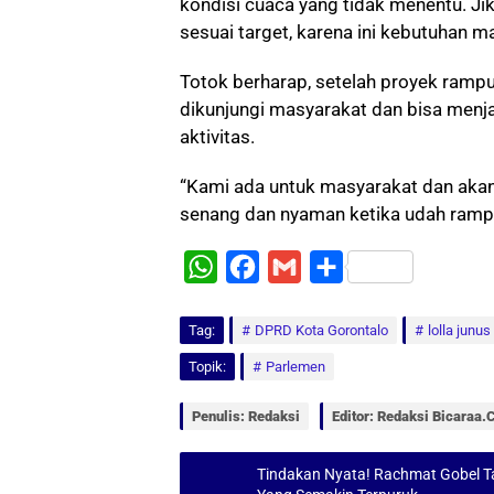
kondisi cuaca yang tidak menentu. Jika
sesuai target, karena ini kebutuhan m
Totok berharap, setelah proyek ramp
dikunjungi masyarakat dan bisa menj
aktivitas.
“Kami ada untuk masyarakat dan aka
senang dan nyaman ketika udah rampun
W
F
G
S
h
a
m
h
Tag:
a
DPRD Kota Gorontalo
c
a
a
lolla junus
t
e
i
r
Topik:
Parlemen
s
b
l
e
Penulis: Redaksi
Editor: Redaksi Bicaraa
A
o
p
o
Tindakan Nyata! Rachmat Gobel Taw