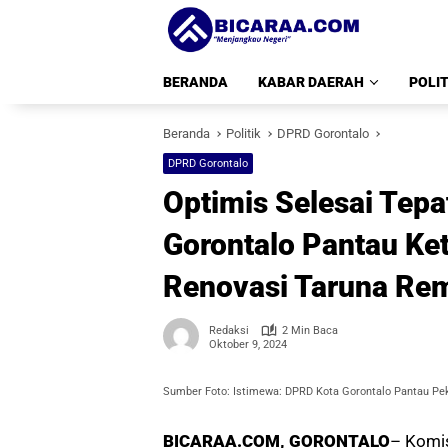
Langsung
ke
konten
BERANDA
KABAR DAERAH
POLIT
Beranda
Politik
DPRD Gorontalo
DPRD Gorontalo
Optimis Selesai Tep
Gorontalo Pantau Ke
Renovasi Taruna Rema
Redaksi
2 Min Baca
Oktober 9, 2024
Sumber Foto: Istimewa: DPRD Kota Gorontalo Pantau Pek
BICARAA.COM, GORONTALO
– Komis