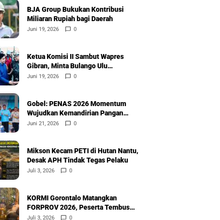
BJA Group Bukukan Kontribusi
Miliaran Rupiah bagi Daerah
Juni 19, 2026
0
Ketua Komisi II Sambut Wapres
Gibran, Minta Bulango Ulu
Diprioritaskan
Juni 19, 2026
0
Gobel: PENAS 2026 Momentum
Wujudkan Kemandirian Pangan
Nasional
Juni 21, 2026
0
Mikson Kecam PETI di Hutan Nantu,
Desak APH Tindak Tegas Pelaku
Juli 3, 2026
0
KORMI Gorontalo Matangkan
FORPROV 2026, Peserta Tembus
600
Juli 3, 2026
0