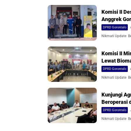
Komisi II D
Anggrek Gor
DPRD Gorontalo
Nikmati Update Ber
Komisi II M
Lewat Biom
DPRD Gorontalo
Nikmati Update Ber
Kunjungi Agr
Beroperasi d
DPRD Gorontalo
Nikmati Update Ber