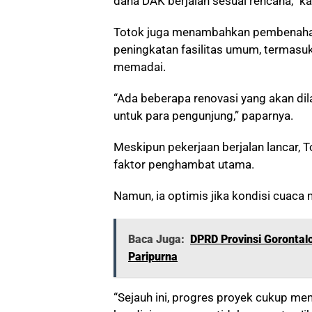
dana DAK berjalan sesuai rencana,” ka
Totok juga menambahkan pembenahan 
peningkatan fasilitas umum, termasuk
memadai.
“Ada beberapa renovasi yang akan dila
untuk para pengunjung,” paparnya.
Meskipun pekerjaan berjalan lancar,
faktor penghambat utama.
Namun, ia optimis jika kondisi cuaca
Baca Juga:
DPRD Provinsi Goronta
Paripurna
“Sejauh ini, progres proyek cukup m