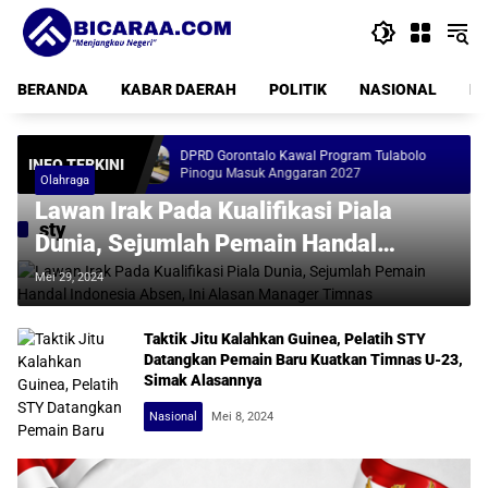
Langsung
ke
konten
BERANDA
KABAR DAERAH
POLITIK
NASIONAL
PE
a Tenda
DPRD Gorontalo Kawal Program Tulabolo
G
INFO TERKINI
Pinogu Masuk Anggaran 2027
R
Olahraga
Lawan Irak Pada Kualifikasi Piala
sty
Dunia, Sejumlah Pemain Handal
Indonesia Absen, Ini Alasan Manager
Mei 29, 2024
Timnas
Taktik Jitu Kalahkan Guinea, Pelatih STY
Datangkan Pemain Baru Kuatkan Timnas U-23,
Simak Alasannya
Nasional
Mei 8, 2024