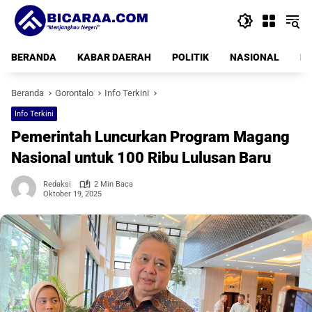
Langsung
ke
konten
BERANDA
KABAR DAERAH
POLITIK
NASIONAL
PE
Beranda
Gorontalo
Info Terkini
Info Terkini
Pemerintah Luncurkan Program Magang
Nasional untuk 100 Ribu Lulusan Baru
Redaksi
2 Min Baca
Oktober 19, 2025