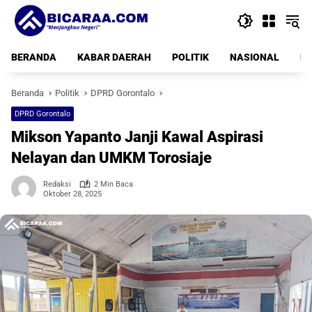
Langsung
ke
konten
BERANDA
KABAR DAERAH
POLITIK
NASIONAL
PE
Beranda
Politik
DPRD Gorontalo
DPRD Gorontalo
Mikson Yapanto Janji Kawal Aspirasi
Nelayan dan UMKM Torosiaje
Redaksi
2 Min Baca
Oktober 28, 2025