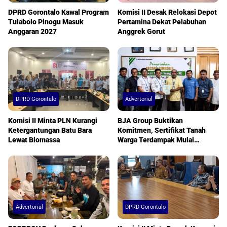
DPRD Gorontalo Kawal Program
Komisi II Desak Relokasi Depot
Tulabolo Pinogu Masuk
Pertamina Dekat Pelabuhan
Anggaran 2027
Anggrek Gorut
DPRD Gorontalo
Advertorial
Komisi II Minta PLN Kurangi
BJA Group Buktikan
Ketergantungan Batu Bara
Komitmen, Sertifikat Tanah
Lewat Biomassa
Warga Terdampak Mulai
Diserahkan
Advertorial
DPRD Gorontalo