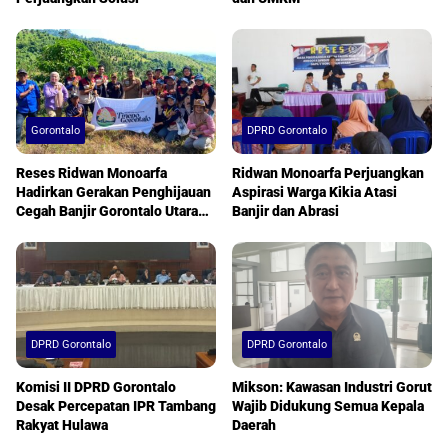
Gorontalo
DPRD Gorontalo
Reses Ridwan Monoarfa
Ridwan Monoarfa Perjuangkan
Hadirkan Gerakan Penghijauan
Aspirasi Warga Kikia Atasi
Cegah Banjir Gorontalo Utara
Banjir dan Abrasi
Berkelanjutan
DPRD Gorontalo
DPRD Gorontalo
Komisi II DPRD Gorontalo
Mikson: Kawasan Industri Gorut
Desak Percepatan IPR Tambang
Wajib Didukung Semua Kepala
Rakyat Hulawa
Daerah