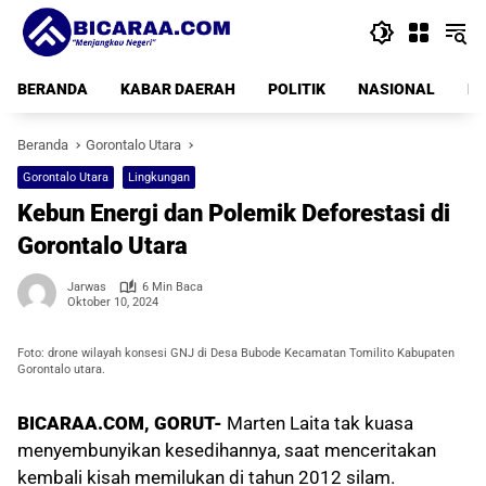
Langsung
ke
konten
BERANDA
KABAR DAERAH
POLITIK
NASIONAL
PE
Beranda
Gorontalo Utara
Gorontalo Utara
Lingkungan
Kebun Energi dan Polemik Deforestasi di
Gorontalo Utara
Jarwas
6 Min Baca
Oktober 10, 2024
Foto: drone wilayah konsesi GNJ di Desa Bubode Kecamatan Tomilito Kabupaten
Gorontalo utara.
BICARAA.COM, GORUT-
Marten Laita tak kuasa
menyembunyikan kesedihannya, saat menceritakan
kembali kisah memilukan di tahun 2012 silam.