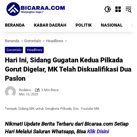
Langsung
ke
konten
BERANDA
KABAR DAERAH
POLITIK
NASIONAL
PE
Beranda
Gorontalo
Headlines
Gorontalo
Headlines
Hari Ini, Sidang Gugatan Kedua Pilkada
Gorut Digelar, MK Telah Diskualifikasi Dua
Paslon
Redaksi
3 Min Baca
Mei 15, 2025
Tampak Sidang MK untuk Sengketa Pilkada, Doc. Youtube MK
Nikmati Update Berita Terbaru dari Bicaraa.com Setiap
Hari Melalui Saluran Whatsapp, Bisa
Klik Disini