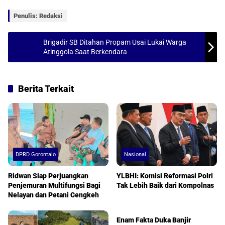
p
o
Penulis: Redaksi
p
k
Brigadir SB Ditahan Propam Usai Lukai Warga
Atinggola Saat Berkendara
Berita Terkait
DPRD Gorontalo
Nasional
Ridwan Siap Perjuangkan
YLBHI: Komisi Reformasi Polri
Penjemuran Multifungsi Bagi
Tak Lebih Baik dari Kompolnas
Nelayan dan Petani Cengkeh
Headlines
Enam Fakta Duka Banjir