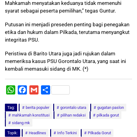
Mahkamah menyatakan keduanya tidak memenuhi
syarat sebagai peserta pemilihan,” tegas Guntur.
Putusan ini menjadi preseden penting bagi penegakan
etika dan hukum dalam Pilkada, terutama menyangkut
integritas PSU.
Peristiwa di Barito Utara juga jadi rujukan dalam
memeriksa kasus PSU Gorontalo Utara, yang saat ini
kembali memasuki sidang di MK. (*)
W
F
G
S
h
a
m
h
Tag:
a
berita populer
c
a
a
gorontalo utara
gugatan paslon
mahkamah konstitusi
pilihan redaksi
pilkada gorut
t
e
i
r
sidang mk
s
b
l
e
Topik:
Headlines
Info Terkini
Pilkada Gorut
A
o