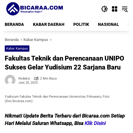
Langsung
ke
konten
BERANDA
KABAR DAERAH
POLITIK
NASIONAL
PE
Beranda
Kabar Kampus
Kabar Kampus
Fakultas Teknik dan Perencanaan UNIPO
Sukses Gelar Yudisium 22 Sarjana Baru
Redaksi
2 Min Baca
Juni 20, 2025
Yudisium Fakulas Teknik dan Perencanaan Universitas Pohuwato, Foto:
(Doc/bicaraa.com)
Nikmati Update Berita Terbaru dari Bicaraa.com Setiap
Hari Melalui Saluran Whatsapp, Bisa
Klik Disini