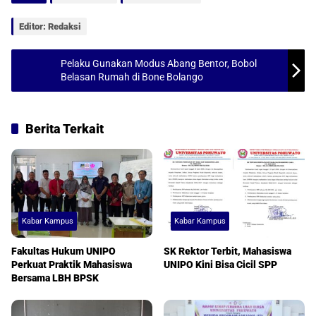
A
o
Editor: Redaksi
p
o
p
k
Pelaku Gunakan Modus Abang Bentor, Bobol
Belasan Rumah di Bone Bolango
Berita Terkait
Kabar Kampus
Kabar Kampus
Fakultas Hukum UNIPO
SK Rektor Terbit, Mahasiswa
Perkuat Praktik Mahasiswa
UNIPO Kini Bisa Cicil SPP
Bersama LBH BPSK