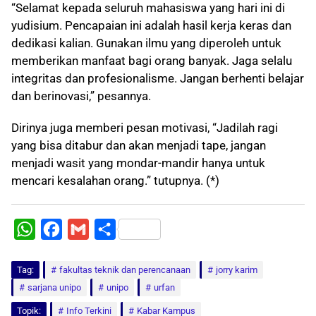
“Selamat kepada seluruh mahasiswa yang hari ini di
yudisium. Pencapaian ini adalah hasil kerja keras dan
dedikasi kalian. Gunakan ilmu yang diperoleh untuk
memberikan manfaat bagi orang banyak. Jaga selalu
integritas dan profesionalisme. Jangan berhenti belajar
dan berinovasi,” pesannya.
Dirinya juga memberi pesan motivasi, “Jadilah ragi
yang bisa ditabur dan akan menjadi tape, jangan
menjadi wasit yang mondar-mandir hanya untuk
mencari kesalahan orang.” tutupnya. (*)
W
F
G
S
h
a
m
h
Tag:
a
fakultas teknik dan perencanaan
c
a
a
jorry karim
sarjana unipo
unipo
urfan
t
e
i
r
Topik:
Info Terkini
Kabar Kampus
s
b
l
e