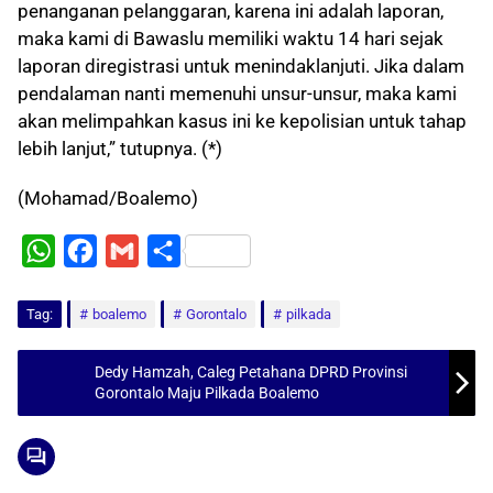
penanganan pelanggaran, karena ini adalah laporan,
maka kami di Bawaslu memiliki waktu 14 hari sejak
laporan diregistrasi untuk menindaklanjuti. Jika dalam
pendalaman nanti memenuhi unsur-unsur, maka kami
akan melimpahkan kasus ini ke kepolisian untuk tahap
lebih lanjut,” tutupnya. (*)
(Mohamad/Boalemo)
W
F
G
S
h
a
m
h
Tag:
a
boalemo
c
a
a
Gorontalo
pilkada
t
e
i
r
Dedy Hamzah, Caleg Petahana DPRD Provinsi
s
b
l
e
Gorontalo Maju Pilkada Boalemo
A
o
p
o
p
k