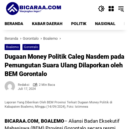
Langsung
ke
konten
BERANDA
KABAR DAERAH
POLITIK
NASIONAL
PE
Beranda
Gorontalo
Boalemo
Boalemo
Gorontalo
Dugaan Money Politik Caleg Nasdem pada
Pemungutan Suara Ulang Dilaporkan oleh
BEM Gorontalo
Redaksi
2 Min Baca
Juli 17, 2024
Laporan Yang Diberikan Oleh BEM Provinsi Terkait Dugaan Money Politik di
Kabupaten Boalemo, MInggu (14/09/2024), Foto: Istimewa
BICARAA.COM, BOALEMO
– Aliansi Badan Eksekutif
Mahasiswa (BEM) Provinsi Gorontalo secara resmi