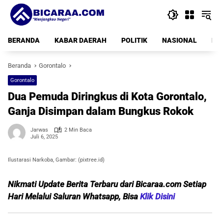
Langsung
ke
konten
BERANDA
KABAR DAERAH
POLITIK
NASIONAL
PE
Beranda
Gorontalo
Gorontalo
Dua Pemuda Diringkus di Kota Gorontalo,
Ganja Disimpan dalam Bungkus Rokok
Jarwas
2 Min Baca
Juli 6, 2025
Ilustarasi Narkoba, Gambar: (pixtree.id)
Nikmati Update Berita Terbaru dari Bicaraa.com Setiap
Hari Melalui Saluran Whatsapp, Bisa
Klik Disini