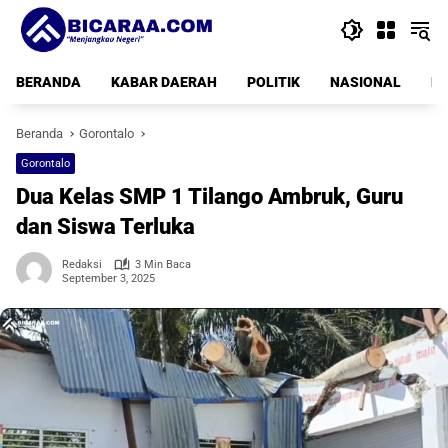
Langsung
ke
konten
BERANDA
KABAR DAERAH
POLITIK
NASIONAL
PE
Beranda
Gorontalo
Gorontalo
Dua Kelas SMP 1 Tilango Ambruk, Guru
dan Siswa Terluka
Redaksi
3 Min Baca
September 3, 2025