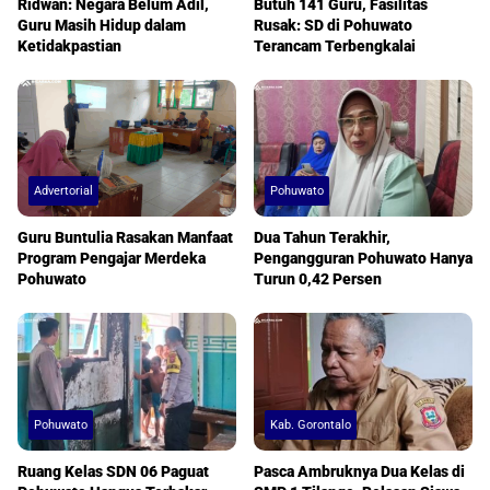
Ridwan: Negara Belum Adil,
Butuh 141 Guru, Fasilitas
Guru Masih Hidup dalam
Rusak: SD di Pohuwato
Ketidakpastian
Terancam Terbengkalai
Advertorial
Pohuwato
Guru Buntulia Rasakan Manfaat
Dua Tahun Terakhir,
Program Pengajar Merdeka
Pengangguran Pohuwato Hanya
Pohuwato
Turun 0,42 Persen
Pohuwato
Kab. Gorontalo
Ruang Kelas SDN 06 Paguat
Pasca Ambruknya Dua Kelas di