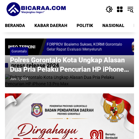
Langsung
ke
konten
BERANDA
KABAR DAERAH
POLITIK
NASIONAL
PE
FORPROV Boalemo Sukses, KORMI Gorontalo
Cuku
INFO TERKINI
Gelar Rapat Evaluasi Menyeluruh
Lam
Gorontalo
Polres Gorontalo Kota Ungkap Alasan
press release 2024
Dua Pria Pelaku Pencurian HP iPhone
13 Pro Max
Juni 7, 2024