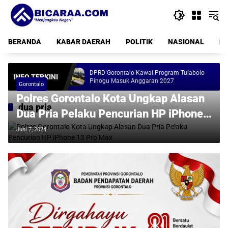
Langsung
ke
konten
BERANDA
KABAR DAERAH
POLITIK
NASIONAL
PE
ina Tenda
DPRD Gorontalo Kawal Program Tulabolo
INFO TERKINI
Pinogu Masuk Anggaran 2027
Gorontalo
Polres Gorontalo Kota Ungkap Alasan
dua pria
Dua Pria Pelaku Pencurian HP iPhone
13 Pro Max
Juni 7, 2024