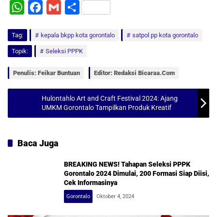
W
F
G
S
h
a
m
h
Tag:
a
kepala bkpp kota gorontalo
c
a
a
satpol pp kota gorontalo
t
e
i
r
Topik:
Seleksi PPPK
s
b
l
e
Penulis: Feikar Buntuan
Editor: Redaksi Bicaraa.com
A
o
p
o
Hulontahlo Art and Craft Festival 2024: Ajang
UMKM Gorontalo Tampilkan Produk Kreatif
p
k
Baca Juga
BREAKING NEWS! Tahapan Seleksi PPPK
Gorontalo 2024 Dimulai, 200 Formasi Siap Diisi,
Cek Informasinya
Gorontalo
Oktober 4, 2024