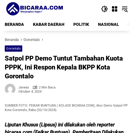
Langsung
ke
konten
BERANDA
KABAR DAERAH
POLITIK
NASIONAL
PE
Beranda
Gorontalo
Gorontalo
Satpol PP Demo Tuntut Tambahan Kuota
PPPK, Ini Respon Kepala BKPP Kota
Gorontalo
Jarwas
2 Min Baca
Oktober 4, 2024
SUMBER FOTO: FEIKAR BUNTUAN ( KOLASE BICARAA.COM), Aksi Demo Satpol PP
Kota Gorontalo, Rabu (02/10/2024).
Liputan Khusus (Lipsus) ini dilakukan oleh reporter
bicaraa.com (Feikar Buntuan). Pemberitaan Dilakukan