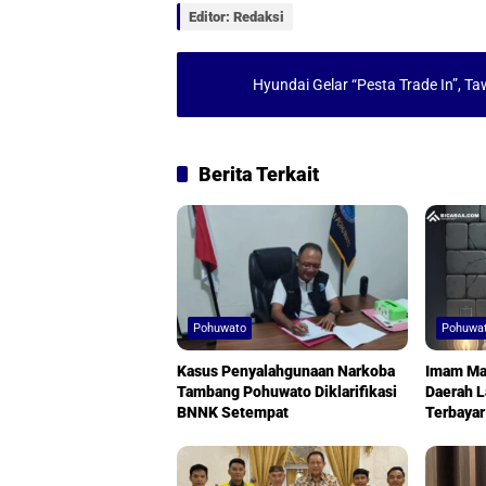
Editor: Redaksi
A
o
p
o
Hyundai Gelar “Pesta Trade In”,
p
k
Berita Terkait
Pohuwato
Pohuwa
Kasus Penyalahgunaan Narkoba
Imam Mas
Tambang Pohuwato Diklarifikasi
Daerah L
BNNK Setempat
Terbayar