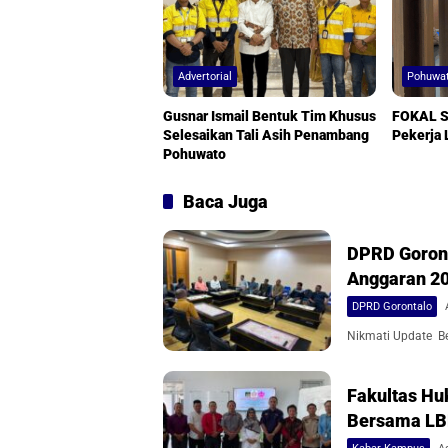
Advertorial
Pohuwa
Gusnar Ismail Bentuk Tim Khusus
FOKAL S
Selesaikan Tali Asih Penambang
Pekerja 
Pohuwato
Baca Juga
DPRD Goront
Anggaran 2
DPRD Gorontalo
Nikmati Update Ber
Fakultas Hu
Bersama L