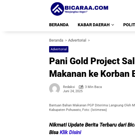
Langsung
ke
konten
BERANDA
KABAR DAERAH
POLIT
Beranda
Advertorial
Advertorial
Pani Gold Project S
Makanan ke Korban B
Redaksi
3 Min Baca
Juni 24, 2025
Bantuan Bahan Makanan PGP Diterima Langsung Oleh Ma
Kabupaten Pohuwato, Foto: (Istimewa)
Nikmati Update Berita Terbaru dari Bi
Bisa
Klik Disini