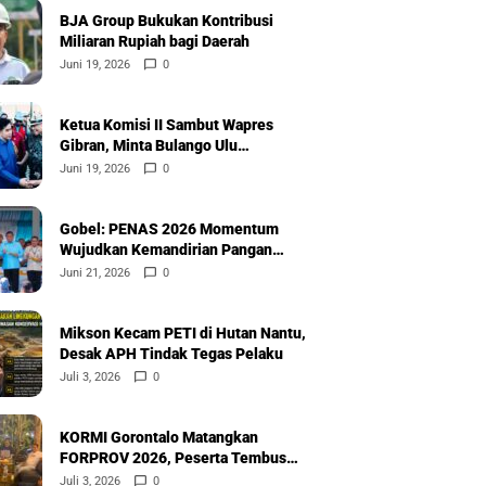
BJA Group Bukukan Kontribusi
Miliaran Rupiah bagi Daerah
Juni 19, 2026
0
Ketua Komisi II Sambut Wapres
Gibran, Minta Bulango Ulu
Diprioritaskan
Juni 19, 2026
0
Gobel: PENAS 2026 Momentum
Wujudkan Kemandirian Pangan
Nasional
Juni 21, 2026
0
Mikson Kecam PETI di Hutan Nantu,
Desak APH Tindak Tegas Pelaku
Juli 3, 2026
0
KORMI Gorontalo Matangkan
FORPROV 2026, Peserta Tembus
600
Juli 3, 2026
0