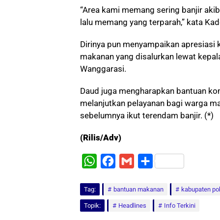
“Area kami memang sering banjir akiba
lalu memang yang terparah,” kata Ka
Dirinya pun menyampaikan apresiasi 
makanan yang disalurkan lewat kepala
Wanggarasi.
Daud juga mengharapkan bantuan kom
melanjutkan pelayanan bagi warga ma
sebelumnya ikut terendam banjir. (*)
(Rilis/Adv)
W
F
G
S
h
a
m
h
Tag:
a
bantuan makanan
c
a
a
kabupaten p
t
e
i
r
Topik:
Headlines
Info Terkini
s
b
l
e