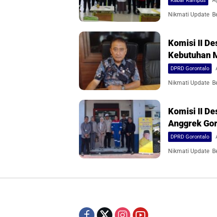
Kabar Kampus
A
Nikmati Update Ber
Komisi II 
Kebutuhan 
DPRD Gorontalo
Nikmati Update Ber
Komisi II D
Anggrek Gor
DPRD Gorontalo
Nikmati Update Ber