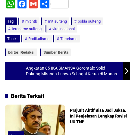
W
F
G
S
h
a
m
h
Tag:
a
mit ntb
c
a
mit sulteng
a
polda sulteng
terorisme sulteng
viral nasional
t
e
i
r
Topik:
Radikalisme
Terorisme
s
b
l
e
A
o
Editor: Redaksi
Sumber Berita
p
o
p
k
Angkatan 85 IKA SMANSA Gorontalo Solid
Dukung Miranda Luawo Sebagai Ketua di Munas
2025
Berita Terkait
Nasional
Prajurit Aktif Bisa Jadi Jaksa,
Ini Penjelasan Lengkap Revisi
UU TNI!