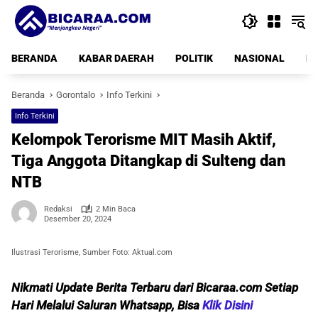
Langsung
ke
konten
BERANDA
KABAR DAERAH
POLITIK
NASIONAL
PE
Beranda
Gorontalo
Info Terkini
Info Terkini
Kelompok Terorisme MIT Masih Aktif,
Tiga Anggota Ditangkap di Sulteng dan
NTB
Redaksi
2 Min Baca
Desember 20, 2024
Ilustrasi Terorisme, Sumber Foto: Aktual.com
Nikmati Update Berita Terbaru dari Bicaraa.com Setiap
Hari Melalui Saluran Whatsapp, Bisa
Klik Disini