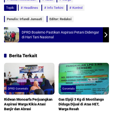
s
b
l
e
Topik:
Headlines
Info Terkini
Kontrol
A
o
p
o
Penulis: Irfandi Jumaati
Editor: Redaksi
p
k
DPRD Boalemo Pastikan Aspirasi Petani Didengar
di Hari Tani Nasional
Berita Terkait
DPRD Gorontalo
Gorontalo
Ridwan Monoarfa Perjuangkan
Gas Elpiji 3 Kg di Mootilango
Aspirasi Warga Kikia Atasi
Diduga Dijual di Atas HET,
Banjir dan Abrasi
Warga Resah