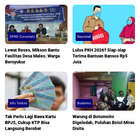
DPRD Gorontalo
Nasional
Lewat Reses, Mikson Bantu
Lulus PKH 2026? Siap-siap
Fasilitas Desa Maleo, Warga
Terima Bantuan Bansos Rp5
Bersyukur
Juta
Info Terkini
Boalemo
Tak Perlu Lagi Bawa Kartu
Warung di Botumoito
BPJS, Cukup KTP Bisa
Digeledah, Puluhan Botol Miras
Langsung Berobat
Disita