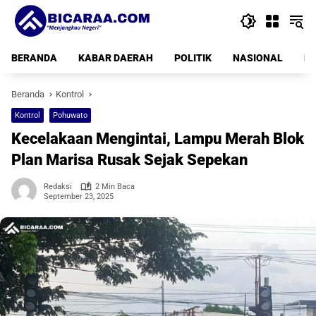
Langsung
ke
konten
BERANDA
KABAR DAERAH
POLITIK
NASIONAL
PE
Beranda
Kontrol
Kontrol
Pohuwato
Kecelakaan Mengintai, Lampu Merah Blok
Plan Marisa Rusak Sejak Sepekan
Redaksi
2 Min Baca
September 23, 2025