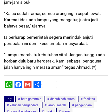
jam-jam sibuk.
“Kalau sudah ramai, semua orang ingin cepat lewat.
Karena tidak ada lampu yang mengatur, justru jadi
bahaya besar,” ujarnya.
Ia berharap pemerintah segera menindaklanjuti
persoalan ini demi keselamatan masyarakat.
“Lampu merah itu kebutuhan vital. Jangan tunggu ada
korban dulu baru bergerak. Kami sebagai pengguna
jalan hanya ingin merasa aman,” tegas Ahmad. (*)
W
F
G
S
h
a
m
h
Tag:
a
bptd gorontalo
c
a
a
dishub pohuwato
fasilitas
keluhan pengendara
lampu merah
pengendara
t
e
i
r
rawan kecelakaan
rusak
warga