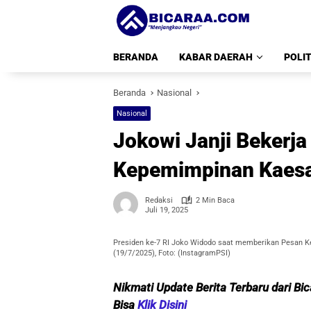
Langsung
ke
konten
BERANDA
KABAR DAERAH
POLIT
Beranda
Nasional
Nasional
Jokowi Janji Bekerj
Kepemimpinan Kaes
Redaksi
2 Min Baca
Juli 19, 2025
Presiden ke-7 RI Joko Widodo saat memberikan Pesan Ke
(19/7/2025), Foto: (InstagramPSI)
Nikmati Update Berita Terbaru dari Bi
Bisa
Klik Disini