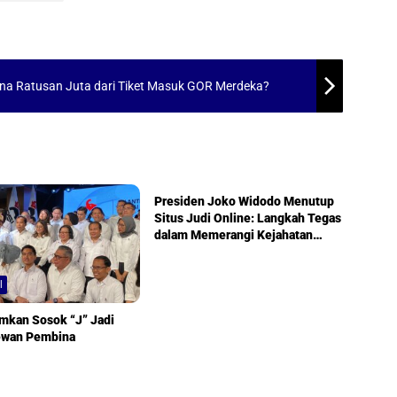
Dana Ratusan Juta dari Tiket Masuk GOR Merdeka?
Nasional
Presiden Joko Widodo Menutup
Situs Judi Online: Langkah Tegas
dalam Memerangi Kejahatan
Siber
l
mkan Sosok “J” Jadi
ewan Pembina