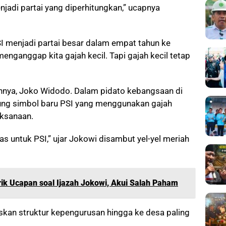
enjadi partai yang diperhitungkan,” ucapnya
I menjadi partai besar dalam empat tahun ke
nganggap kita gajah kecil. Tapi gajah kecil tetap
hnya, Joko Widodo. Dalam pidato kebangsaan di
ng simbol baru PSI yang menggunakan gajah
aksanaan.
as untuk PSI,” ujar Jokowi disambut yel-yel meriah
k Ucapan soal Ijazah Jokowi, Akui Salah Paham
kan struktur kepengurusan hingga ke desa paling