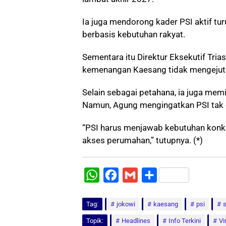
Ia juga mendorong kader PSI aktif tu
berbasis kebutuhan rakyat.
Sementara itu Direktur Eksekutif Tria
kemenangan Kaesang tidak mengejut
Selain sebagai petahana, ia juga memi
Namun, Agung mengingatkan PSI tak 
“PSI harus menjawab kebutuhan konkr
akses perumahan,” tutupnya. (*)
W
F
G
S
h
a
m
h
Tag:
a
jokowi
c
a
kaesang
a
psi
t
e
i
r
Topik:
Headlines
Info Terkini
Vi