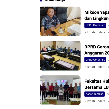
Mikson Yapa
dan Lingku
DPRD Gorontalo
Nikmati Update Ber
DPRD Goront
Anggaran 2
DPRD Gorontalo
Nikmati Update Ber
Fakultas Hu
Bersama L
Kabar Kampus
A
Nikmati Update Ber