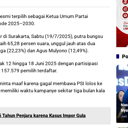
smi terpilih sebagai Ketua Umum Partai
riode 2025–2030.
r di Surakarta, Sabtu (19/7/2025), putra bungsu
aih 65,28 persen suara, unggul jauh atas dua
naga (22,23%) dan Agus Mulyono (12,49%).
Po
jak 12 hingga 18 Juni 2025 dengan partisipasi
 157.579 pemilih terdaftar.
minta maaf karena gagal membawa PSI lolos ke
memiliki waktu kampanye sekitar tiga bulan kala
Nas
Nya
 Tahun Penjara karena Kasus Impor Gula
Juni 