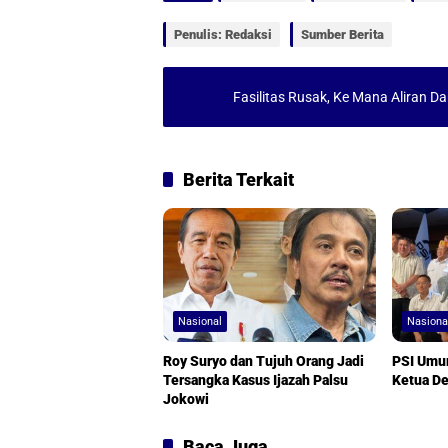
s
b
l
e
Penulis: Redaksi
Sumber Berita
A
o
p
o
Fasilitas Rusak, Ke Mana Aliran 
p
k
Berita Terkait
Nasional
Nasiona
Roy Suryo dan Tujuh Orang Jadi
PSI Umu
Tersangka Kasus Ijazah Palsu
Ketua D
Jokowi
Baca Juga