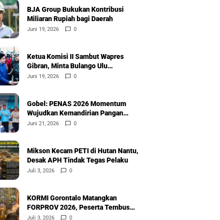
BJA Group Bukukan Kontribusi
Miliaran Rupiah bagi Daerah
Juni 19, 2026
0
Ketua Komisi II Sambut Wapres
Gibran, Minta Bulango Ulu
Diprioritaskan
Juni 19, 2026
0
Gobel: PENAS 2026 Momentum
Wujudkan Kemandirian Pangan
Nasional
Juni 21, 2026
0
Mikson Kecam PETI di Hutan Nantu,
Desak APH Tindak Tegas Pelaku
Juli 3, 2026
0
KORMI Gorontalo Matangkan
FORPROV 2026, Peserta Tembus
600
Juli 3, 2026
0