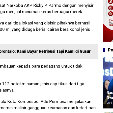
asat Narkoba AKP Ricky P. Parmo dengan menyisir
uga menjual minuman keras berbagai merek.
dari tiga lokasi yang disisir, pihaknya berhasil
 ml yang diduga berisi cairan beralkohol jenis
Po
rontalo: Kami Bayar Retribusi Tapi Kami di Gusur
n imbauan kepada para pedagang untuk tidak
n 112 botol minuman jenis cap tikus dari tiga
elasnya.
Nas
Nya
ontalo Kota Kombespol Ade Permana menjelaskan
Juni 
 meminimalisir gangguan keamanan dan ketertiban