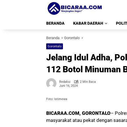
Langsung
ke
konten
BERANDA
KABAR DAERAH
POLIT
Beranda
Gorontalo
Gorontalo
Jelang Idul Adha, P
112 Botol Minuman B
Redaksi
2 Min Baca
Juni 16, 2024
Foto: Istimewa
BICARAA.COM, GORONTALO
– Polre
masyarakat atau pekat dengan sasara