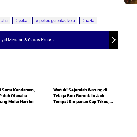
anaha
pekat
polres gorontao kota
razia
nyol Menang 3-0 atas Kroasia
lo
Kab. Gorontalo
 Surat Kendaraan,
Waduh! Sejumlah Warung di
Patuh Otanaha
Telaga Biru Gorontalo Jadi
ung Mulai Hari Ini
Tempat Simpanan Cap Tikus,
Polisi Ambil Langkah Tegas