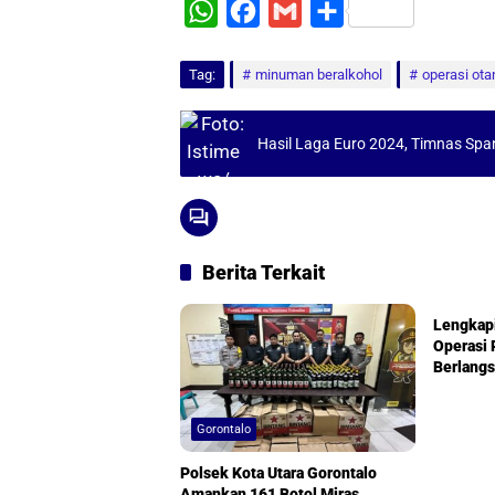
W
F
G
S
h
a
m
h
Tag:
a
minuman beralkohol
c
a
a
operasi ot
t
e
i
r
s
b
l
e
Hasil Laga Euro 2024, Timnas Spa
A
o
p
o
p
k
Berita Terkait
Goronta
Lengkapi
Operasi 
Berlangs
Gorontalo
Polsek Kota Utara Gorontalo
Amankan 161 Botol Miras