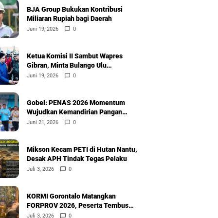
BJA Group Bukukan Kontribusi
Miliaran Rupiah bagi Daerah
Juni 19, 2026
0
Ketua Komisi II Sambut Wapres
Gibran, Minta Bulango Ulu
Diprioritaskan
Juni 19, 2026
0
Gobel: PENAS 2026 Momentum
Wujudkan Kemandirian Pangan
Nasional
Juni 21, 2026
0
Mikson Kecam PETI di Hutan Nantu,
Desak APH Tindak Tegas Pelaku
Juli 3, 2026
0
KORMI Gorontalo Matangkan
FORPROV 2026, Peserta Tembus
600
Juli 3, 2026
0