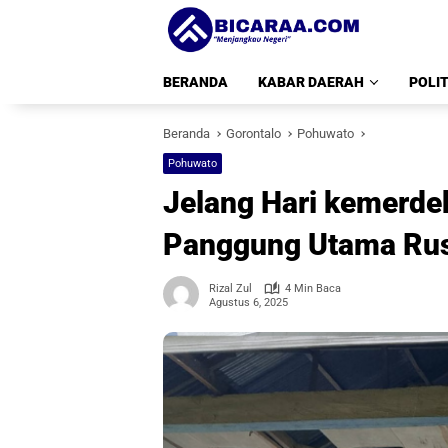
Langsung
ke
konten
BERANDA
KABAR DAERAH
POLIT
Beranda
Gorontalo
Pohuwato
Pohuwato
Jelang Hari kemerde
Panggung Utama Rus
Rizal Zul
4 Min Baca
Agustus 6, 2025