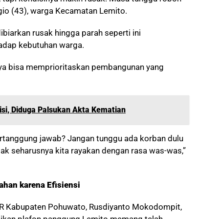
ggio (43), warga Kecamatan Lemito.
ibiarkan rusak hingga parah seperti ini
hadap kebutuhan warga.
ya bisa memprioritaskan pembangunan yang
isi, Diduga Palsukan Akta Kematian
bertanggung jawab? Jangan tunggu ada korban dulu
dak seharusnya kita rayakan dengan rasa was-was,”
ahan karena Efisiensi
UPR Kabupaten Pohuwato, Rusdiyanto Mokodompit,
kan plafon panggung Lemito memang telah