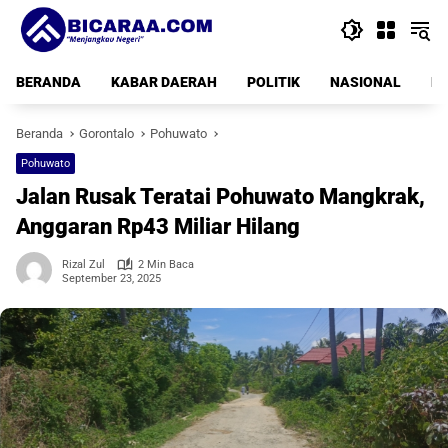
Langsung
ke
konten
BERANDA
KABAR DAERAH
POLITIK
NASIONAL
PE
Beranda
Gorontalo
Pohuwato
Pohuwato
Jalan Rusak Teratai Pohuwato Mangkrak,
Anggaran Rp43 Miliar Hilang
Rizal Zul
2 Min Baca
September 23, 2025