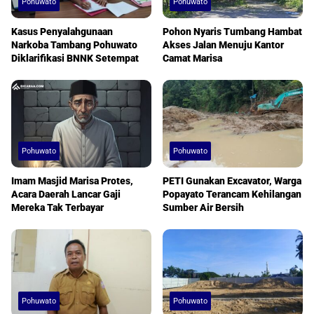
Pohuwato
Pohuwato
Kasus Penyalahgunaan
Pohon Nyaris Tumbang Hambat
Narkoba Tambang Pohuwato
Akses Jalan Menuju Kantor
Diklarifikasi BNNK Setempat
Camat Marisa
Pohuwato
Pohuwato
Imam Masjid Marisa Protes,
PETI Gunakan Excavator, Warga
Acara Daerah Lancar Gaji
Popayato Terancam Kehilangan
Mereka Tak Terbayar
Sumber Air Bersih
Pohuwato
Pohuwato