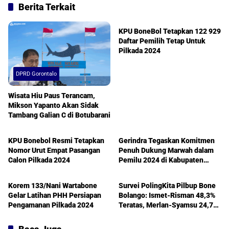
Berita Terkait
Advertorial
KPU BoneBol Tetapkan 122 929
Daftar Pemilih Tetap Untuk
Pilkada 2024
DPRD Gorontalo
Wisata Hiu Paus Terancam,
Mikson Yapanto Akan Sidak
Tambang Galian C di Botubarani
Advertorial
Advertorial
KPU Bonebol Resmi Tetapkan
Gerindra Tegaskan Komitmen
Nomor Urut Empat Pasangan
Penuh Dukung Marwah dalam
Calon Pilkada 2024
Pemilu 2024 di Kabupaten
Berita
Bonebolango
Boalemo
Korem 133/Nani Wartabone
Survei PolingKita Pilbup Bone
Gelar Latihan PHH Persiapan
Bolango: Ismet-Risman 48,3%
Pengamanan Pilkada 2024
Teratas, Merlan-Syamsu 24,7%,
Ishak-Usman 16,9%, Amran-
Irwan 10,1%