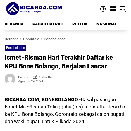
Langsung
ke
konten
BERANDA
KABAR DAERAH
POLITIK
NASIONAL
PE
Beranda
Gorontalo
Bonebolango
Bonebolango
Ismet-Risman Hari Terakhir Daftar ke
KPU Bone Bolango, Berjalan Lancar
Bicaraa
1 Min Baca
Agustus 29, 2024
BICARAA.COM, BONEBOLANGO
-Bakal pasangan
Ismet Mile-Risman Tolingguhu (Iris) mendaftar terakhir
ke KPU Bone Bolango, Gorontalo sebagai calon bupati
dan wakil bupati untuk Pilkada 2024.