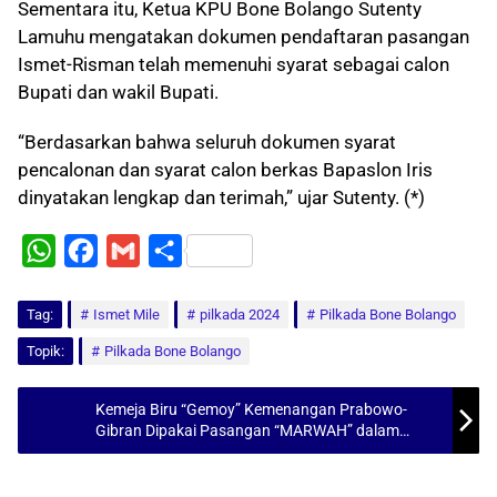
Sementara itu, Ketua KPU Bone Bolango Sutenty
Lamuhu mengatakan dokumen pendaftaran pasangan
Ismet-Risman telah memenuhi syarat sebagai calon
Bupati dan wakil Bupati.
“Berdasarkan bahwa seluruh dokumen syarat
pencalonan dan syarat calon berkas Bapaslon Iris
dinyatakan lengkap dan terimah,” ujar Sutenty. (*)
W
F
G
S
h
a
m
h
Tag:
a
Ismet Mile
c
a
a
pilkada 2024
Pilkada Bone Bolango
t
e
i
r
Topik:
Pilkada Bone Bolango
s
b
l
e
Kemeja Biru “Gemoy” Kemenangan Prabowo-
A
o
Gibran Dipakai Pasangan “MARWAH” dalam
p
o
Pendaftaran Pilkada Boalemo
p
k