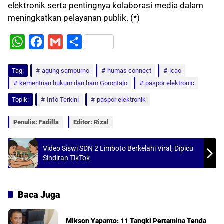
elektronik serta pentingnya kolaborasi media dalam
meningkatkan pelayanan publik. (*)
W
F
G
S
h
a
m
h
Tag:
a
agung sampurno
c
a
a
humas connect
icao
kementrian hukum dan ham Gorontalo
paspor elektronic
t
e
i
r
Topik:
Info Terkini
paspor elektronik
s
b
l
e
A
o
Penulis: Fadilla
Editor: Rizal
p
o
p
k
Video Siswi SDN 2 Limboto Berkelahi Viral, Dipicu
Sindiran TikTok
Baca Juga
Mikson Yapanto: 11 Tangki Pertamina Tenda