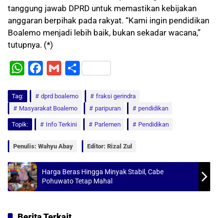
tanggung jawab DPRD untuk memastikan kebijakan
anggaran berpihak pada rakyat. “Kami ingin pendidikan
Boalemo menjadi lebih baik, bukan sekadar wacana,”
tutupnya. (*)
W
F
G
S
h
a
m
h
Tag:
a
dprd boalemo
c
a
a
fraksi gerindra
Masyarakat Boalemo
paripuran
pendidikan
t
e
i
r
Topik:
Info Terkini
Parlemen
Pendidikan
s
b
l
e
A
o
Penulis: Wahyu Abay
Editor: Rizal Zul
p
o
p
k
Harga Beras Hingga Minyak Stabil, Cabe
Pohuwato Tetap Mahal
Berita Terkait