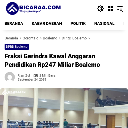
Langsung
ke
konten
BERANDA
KABAR DAERAH
POLITIK
NASIONAL
PE
Beranda
Gorontalo
Boalemo
DPRD Boalemo
DPRD Boalemo
Fraksi Gerindra Kawal Anggaran
Pendidikan Rp247 Miliar Boalemo
Rizal Zul
2 Min Baca
September 24, 2025