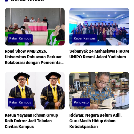
Kabar Kampus
Kabar Kampus
Road Show PMB 2026,
Sebanyak 24 Mahasiswa FIKOM
Universitas Pohuwato Perkuat
UNIPO Resmi Jalani Yudisium
Kolaborasi dengan Pemerintah
Desa
Kabar Kampus
Pohuwato
Ketua Yayasan Ichsan Group
Ridwan: Negara Belum Adil,
Raih Doktor Jadi Teladan
Guru Masih Hidup dalam
Civitas Kampus
Ketidakpastian