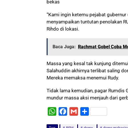
bekas
“Kami ingin ketemu pejabat gubernur 
menyampaikan tuntutan penolakan RUU
Rihdo di lokasi.
Baca Juga:
Rachmat Gobel Coba Mo
Massa yang kesal tak kunjung ditem
Salahuddin akhirnya terlibat saling d
Mereka memaksa menemui Rudy.
Tidak lama kemudian, pagar Rumdis G
mundur massa aksi menjauh dari gerb
W
F
G
S
h
a
m
h
Tag:
BEM
demo
demo mahasis