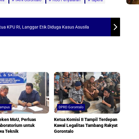
ua KPU RI, Langgar Etik Diduga Kasus Asusila
Kampus
DPRD Gorontalo
eken MoU, Perluas
Ketua Komisi II Tampil Terdepan
aboratorium untuk
Kawal Legalitas Tambang Rakyat
wa Teknik
Gorontalo