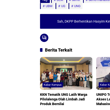
a
c
a
a
UBM
UG
UNG
t
e
i
r
s
b
l
e
Sah, DKPP Berhentikan Hasyim Ket
A
o
p
o
p
k
Berita Terkait
Kabar Kampus
Kabar 
KKN Tematik UNG Latih Warga
UNIPO T
Pilolalenga Olah Limbah Jadi
Akses L
Produk Bernilai
Mahasis