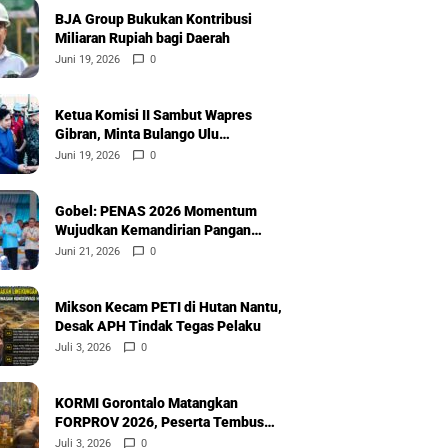
BJA Group Bukukan Kontribusi
Miliaran Rupiah bagi Daerah
Juni 19, 2026
0
Ketua Komisi II Sambut Wapres
Gibran, Minta Bulango Ulu
Diprioritaskan
Juni 19, 2026
0
Gobel: PENAS 2026 Momentum
Wujudkan Kemandirian Pangan
Nasional
Juni 21, 2026
0
Mikson Kecam PETI di Hutan Nantu,
Desak APH Tindak Tegas Pelaku
Juli 3, 2026
0
KORMI Gorontalo Matangkan
FORPROV 2026, Peserta Tembus
600
Juli 3, 2026
0