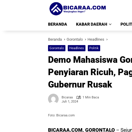
Langsung
ke
konten
BERANDA
KABAR DAERAH
POLIT
Beranda
Gorontalo
Headlines
Gorontalo
Headlines
Politik
Demo Mahasiswa Goro
Penyiaran Ricuh, Pa
Gubernur Rusak
Bicaraa
1 Min Baca
Juli 1, 2024
Foto: Bicaraa.com
BICARAA.COM, GORONTALO
– Seju