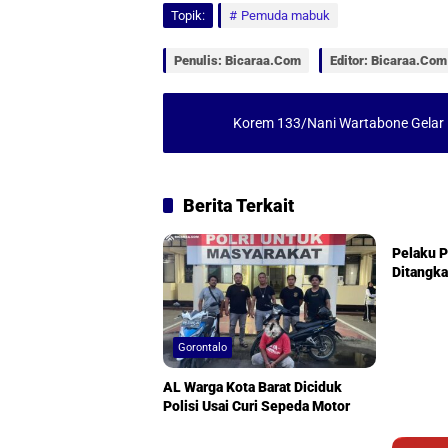
t
e
i
r
Topik:
Pemuda mabuk
s
b
l
e
Penulis: Bicaraa.com
Editor: Bicaraa.com
A
o
p
o
Korem 133/Nani Wartabone Gelar
p
k
Berita Terkait
Goronta
Pelaku P
Ditangk
Gorontalo
AL Warga Kota Barat Diciduk
Polisi Usai Curi Sepeda Motor
Gorontalo