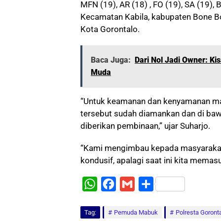
MFN (19), AR (18) , FO (19), SA (19)
Kecamatan Kabila, kabupaten Bone B
Kota Gorontalo.
Baca Juga:
Dari Nol Jadi Owner: Kis
Muda
“Untuk keamanan dan kenyamanan ma
tersebut sudah diamankan dan di baw
diberikan pembinaan,” ujar Suharjo.
“Kami mengimbau kepada masyarakat
kondusif, apalagi saat ini kita memasu
W
F
G
S
h
a
m
h
Tag:
a
Pemuda Mabuk
c
a
a
Polresta Goront