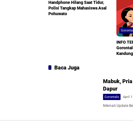
Handphone Hilang Saat Tidur,
Polisi Tangkap Mahasiswa Asal
Pohuwato
Goronta
INFO TER
Gorontal
Kandung 
Baca Juga
Mabuk, Pria
Dapur
Gorontalo
April 1
Nikmati Update Ber