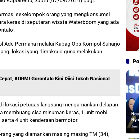
lo Kapolresta, Sabtu (07/09/2024) pagi.
informasi sekelompok orang yang mengkonsumsi
ra keras di seputaran wisata Waterboom yang ada
ntalo .
ol Ade Permana melalui Kabag Ops Kompol Suharjo
tangi lokasi yang dimaksud guna melakukan
Po
epat, KORMI Gorontalo Kini Diisi Tokoh Nasional
 di lokasi petugas langsung mengamankan delapan
a membuang sisa minuman keras, 1 unit mobil
Nas
serta 4 unit kenderaan bermotor.
Nya
Juni 
orang yang diamankan masing masing TM (34),