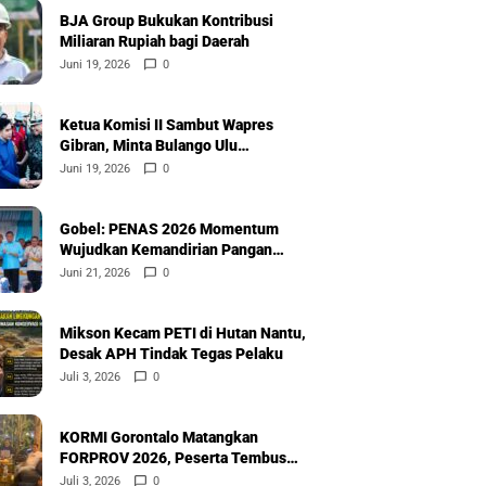
BJA Group Bukukan Kontribusi
Miliaran Rupiah bagi Daerah
Juni 19, 2026
0
Ketua Komisi II Sambut Wapres
Gibran, Minta Bulango Ulu
Diprioritaskan
Juni 19, 2026
0
Gobel: PENAS 2026 Momentum
Wujudkan Kemandirian Pangan
Nasional
Juni 21, 2026
0
Mikson Kecam PETI di Hutan Nantu,
Desak APH Tindak Tegas Pelaku
Juli 3, 2026
0
KORMI Gorontalo Matangkan
FORPROV 2026, Peserta Tembus
600
Juli 3, 2026
0