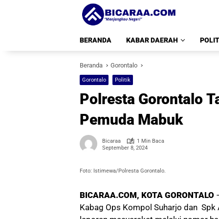
Langsung
ke
konten
BERANDA
KABAR DAERAH
POLIT
Beranda
Gorontalo
Gorontalo
Politik
Polresta Gorontalo 
Pemuda Mabuk
Bicaraa
1 Min Baca
September 8, 2024
Foto: Istimewa/Polresta Gorontalo.
BICARAA.COM, KOTA GORONTALO
–
Kabag Ops Kompol Suharjo dan Spk Aip