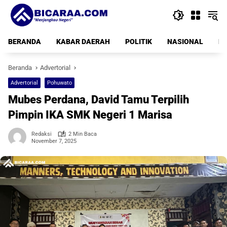
Langsung
ke
konten
BERANDA
KABAR DAERAH
POLITIK
NASIONAL
PE
Beranda
Advertorial
Advertorial
Pohuwato
Mubes Perdana, David Tamu Terpilih
Pimpin IKA SMK Negeri 1 Marisa
Redaksi
2 Min Baca
November 7, 2025