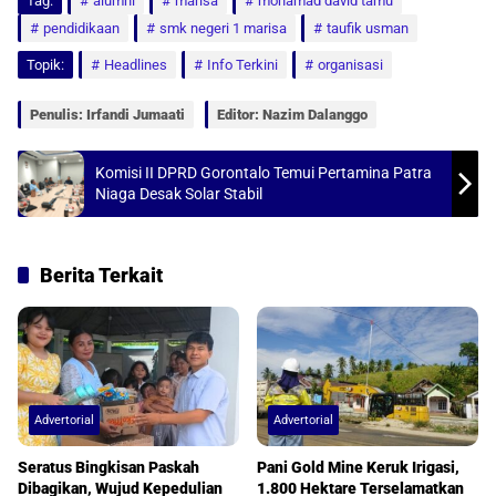
Tag:
a
alumni
c
a
marisa
a
mohamad david tamu
pendidikaan
smk negeri 1 marisa
taufik usman
t
e
i
r
Topik:
Headlines
Info Terkini
organisasi
s
b
l
e
A
o
Penulis: Irfandi Jumaati
Editor: Nazim Dalanggo
p
o
p
k
Komisi II DPRD Gorontalo Temui Pertamina Patra
Niaga Desak Solar Stabil
Berita Terkait
Advertorial
Advertorial
Seratus Bingkisan Paskah
Pani Gold Mine Keruk Irigasi,
Dibagikan, Wujud Kepedulian
1.800 Hektare Terselamatkan