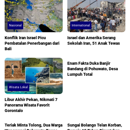
Nasional
International
Konflik Iran Israel Picu
Israel dan Amerika Serang
Pembatalan Penerbangan dari
Sekolah Iran, 51 Anak Tewas
Bali
Headlines
Enam Fakta Duka Banjir
Bandang di Pohuwato, Desa
Lumpuh Total
Wisata Lokal
Libur Akhir Pekan, Nikmati 7
Panorama Wisata Favorit
Gorontalo
Pohuwato
Gorontalo
Teriak Minta Tolong, Dua Warga
Sungai Bolango Telan Korban,