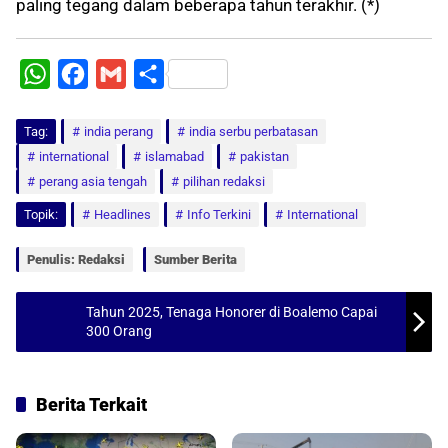
paling tegang dalam beberapa tahun terakhir. (*)
W
F
G
S
h
a
m
h
Tag:
a
india perang
c
a
a
india serbu perbatasan
international
islamabad
pakistan
t
e
i
r
perang asia tengah
pilihan redaksi
s
b
l
e
Topik:
Headlines
Info Terkini
International
A
o
p
o
Penulis: Redaksi
Sumber Berita
p
k
Tahun 2025, Tenaga Honorer di Boalemo Capai
300 Orang
Berita Terkait