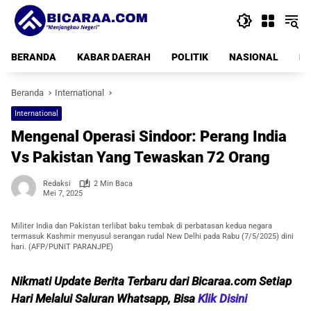
Langsung
ke
konten
BERANDA
KABAR DAERAH
POLITIK
NASIONAL
PE
Beranda
International
International
Mengenal Operasi Sindoor: Perang India
Vs Pakistan Yang Tewaskan 72 Orang
Redaksi
2 Min Baca
Mei 7, 2025
Militer India dan Pakistan terlibat baku tembak di perbatasan kedua negara
termasuk Kashmir menyusul serangan rudal New Delhi pada Rabu (7/5/2025) dini
hari. (AFP/PUNIT PARANJPE)
Nikmati Update Berita Terbaru dari Bicaraa.com Setiap
Hari Melalui Saluran Whatsapp, Bisa
Klik Disini