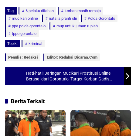
h
a
m
h
Tag:
a
6 pelaku ditahan
c
a
a
korban masih remaja
mucikari online
natalia pranti olii
Polda Gorontalo
t
e
i
r
ppa polda gorontalo
raup untuk jutaan rupiah
s
b
l
e
tppo gorontalo
A
o
Topik:
kriminal
p
o
p
k
Penulis: Redaksi
Editor: Redaksi Bicaraa.com
Hati-hati! Jaringan Mucikari Prostitusi Online
Berasal dari Gorontalo, Target Korban Gadis
Remaja
Berita Terkait