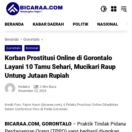
Langsung
ke
konten
BERANDA
KABAR DAERAH
POLITIK
NASIONAL
PE
Beranda
Gorontalo
Gorontalo
Kriminal
Korban Prostitusi Online di Gorontalo
Layani 10 Tamu Sehari, Mucikari Raup
Untung Jutaan Rupiah
Redaksi
2 Min Baca
November 23, 2024
Kredit Foto: Fajrin Husin (bicaraa.com), 6 Pelaku Prostitusi Online Dihadirkan
Dalam Conference Pers di Polda Gorontalo
BICARAA.COM, GORONTALO
– Praktik Tindak Pidana
Perdagangan Orang (TPPO) yang berhasil diungkap