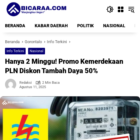
Langsung
ke
konten
BERANDA
KABAR DAERAH
POLITIK
NASIONAL
PE
Beranda
Gorontalo
Info Terkini
Info Terkini
Nasional
Hanya 2 Minggu! Promo Kemerdekaan
PLN Diskon Tambah Daya 50%
Redaksi
2 Min Baca
Agustus 11, 2025