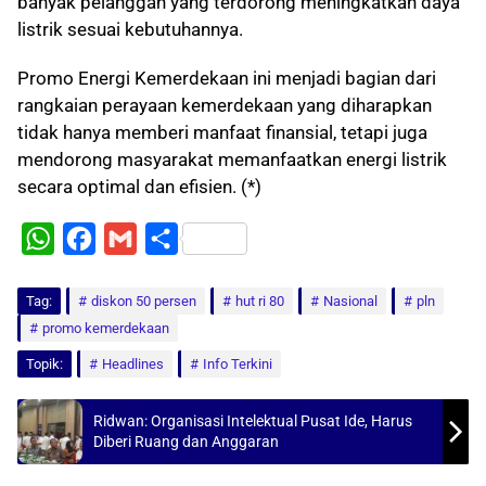
banyak pelanggan yang terdorong meningkatkan daya
listrik sesuai kebutuhannya.
Promo Energi Kemerdekaan ini menjadi bagian dari
rangkaian perayaan kemerdekaan yang diharapkan
tidak hanya memberi manfaat finansial, tetapi juga
mendorong masyarakat memanfaatkan energi listrik
secara optimal dan efisien. (*)
W
F
G
S
h
a
m
h
Tag:
a
diskon 50 persen
c
a
a
hut ri 80
Nasional
pln
promo kemerdekaan
t
e
i
r
Topik:
Headlines
Info Terkini
s
b
l
e
A
o
Ridwan: Organisasi Intelektual Pusat Ide, Harus
p
o
Diberi Ruang dan Anggaran
p
k