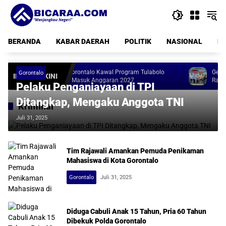
Langsung
ke
konten
BERANDA
KABAR DAERAH
POLITIK
NASIONAL
PE
DPRD Gorontalo Kawal Program Tulabolo
Gerai Koperasi Me
Gorontalo
INFO TERKINI
Pinogu Masuk Anggaran 2027
Rampung, Tinggal 
Pelaku Penganiayaan di TPI
Ditangkap, Mengaku Anggota TNI
Kriminal
Juli 31, 2025
Tim Rajawali Amankan Pemuda Penikaman
Mahasiswa di Kota Gorontalo
Gorontalo
Juli 31, 2025
Diduga Cabuli Anak 15 Tahun, Pria 60 Tahun
Dibekuk Polda Gorontalo