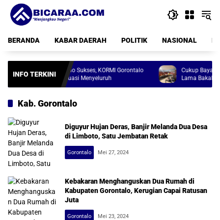
Langsung
ke
konten
BERANDA
KABAR DAERAH
POLITIK
NASIONAL
PE
FORPROV Boalemo Sukses, KORMI Gorontalo
Cukup Bayar Tahun Ini,
INFO TERKINI
Gelar Rapat Evaluasi Menyeluruh
Lama Bakal Dihapus Pe
Kab. Gorontalo
Diguyur Hujan Deras, Banjir Melanda Dua Desa
di Limboto, Satu Jembatan Retak
Gorontalo
Mei 27, 2024
Kebakaran Menghanguskan Dua Rumah di
Kabupaten Gorontalo, Kerugian Capai Ratusan
Juta
Gorontalo
Mei 23, 2024